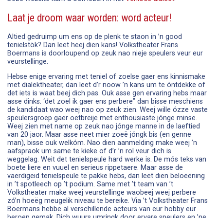
Laat je droom waar worden: word acteur!
Altied gedruimp um ens op de plenk te staon in ’n good
tenielstök? Dan leet heej dien kans! Volkstheater Frans
Boermans is doorloupend op zeuk nao nieje speulers veur eur
veurstellinge.
Hebse enige ervaring met teniel of zoelse gaer ens kinnismake
met dialektheater, dan leet d’r noow ’n kans um te óntdekke of
det iets is waat beej dich pas. Ouk asse gen ervaring hebs maar
asse dinks: ‘det zoel ik gaer ens perbere” dan bisse meschiens
de kandidaat wao weej nao op zeuk zien. Weej wille ózze vaste
speulersgroep gaer oetbreije met enthousiaste jónge minse.
Weej zien met name op zeuk nao jónge manne in de laeftied
van 20 jaor. Maar asse neet mier zoeë jóngk bis (en genne
man), bisse ouk welkóm. Nao dien aanmelding make weej ’n
aafspraok um same te kieke of d’r ’n rol veur dich is
weggelag. Weit det tenielspeule hard werke is. De mós teks van
boete liere en vuuel en serieus rippetaere. Maar asse de
vaerdigeid tenielspeule te pakke hebs, dan leet dien beloeëning
in ’t spotleech op ’t podium. Same met ’t team van ’t
Volkstheater make weej veurstellinge waobeej weej perbere
zó’n hoeëg meugelik niveau te bereike. Via ’t Volkstheater Frans
Boermans hebbe al verschillende acteurs van eur hobby eur
beroep gemak. Dich wuurs umringk door ervare speulers en ’ne