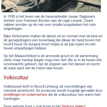
In 1930 is het leven van de havenarbeider zwaar. Dagloners
werken voor Franssen Booten aan de Lage Loswal. Zware
zakken worden op de nek over smalle loopplanken het ruim
uitgedragen.
Rijke Venlonaren maken de dienst uit en vormen met de kerk en
de gezagsdragers een bovenlaag die elkaar de hand boven het
hoofd houd. De burgerij moet netjes in de pas lopen en niet
teveel uitspattingen hebben.
Op het Maasschriksel is de armoede groot en de samenhang
sterk, maar hardop klagen mag men niet. Als er in de haven iets
onverwachts gebeurt, zijn de poppen aan het dansen en komt
de ware aard van de mens naar boven.
Volkscultuur
Volkstoneel leeft in Noord-Limburg, de voorstellingen zijn
meestal uitverkocht. De productie wordt mogelijk gemaakt door
instellingen en ondernemers
die de volkscultuur een warm hart
toedragen.
Deze website kunt u ook lezen in het
Venloos dialect
.