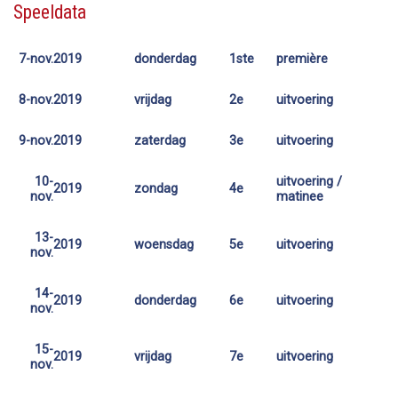
Speeldata
7-nov.
2019
donderdag
1ste
première
8-nov.
2019
vrijdag
2e
uitvoering
9-nov.
2019
zaterdag
3e
uitvoering
10-
uitvoering /
2019
zondag
4e
nov.
matinee
13-
2019
woensdag
5e
uitvoering
nov.
14-
2019
donderdag
6e
uitvoering
nov.
15-
2019
vrijdag
7e
uitvoering
nov.