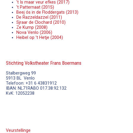
't Is maar veur efkes (2017)
't Patternaat (2015)
Beej ós in de Floddergats (2013)
De Razzeldazzel (2011)
Sjraar de Clochard (2010)
Ze Kump (2008)
Nova Venlo (2006)
Heibel op 't Hetje (2004)
Stichting Volkstheater Frans Boermans
Stalbergweg 99
5913 BL Venlo
Telefoon: +31 6 43831912
IBAN: NL71RABO 017.38.92.132
KvK: 12052238
Veurstellinge