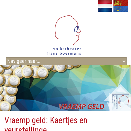
Vraemp geld: Kaertjes en
veurstellinge