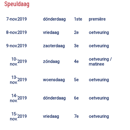
Speuldaag
7-nov.
2019
dónderdaag
1ste
première
8-nov.
2019
vriedaag
2e
oetveuring
9-nov.
2019
zaoterdaag
3e
oetveuring
10-
oetveuring /
2019
zóndaag
4e
nov.
matinee
13-
2019
woensdaag
5e
oetveuring
nov.
14-
2019
dónderdaag
6e
oetveuring
nov.
15-
2019
vriedaag
7e
oetveuring
nov.