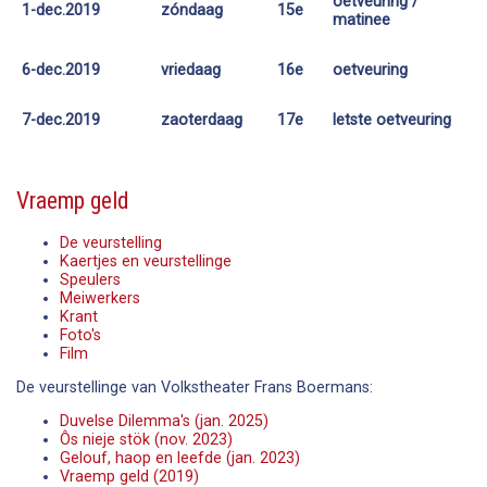
oetveuring /
1-dec.
2019
zóndaag
15e
matinee
2019
vriedaag
16e
oetveuring
6-dec.
2019
zaoterdaag
17e
letste oetveuring
7-dec.
Vraemp geld
De veurstelling
Kaertjes en veurstellinge
Speulers
Meiwerkers
Krant
Foto's
Film
De veurstellinge van Volkstheater Frans Boermans:
Duvelse Dilemma's (jan. 2025)
Ôs nieje stök (nov. 2023)
Gelouf, haop en leefde (jan. 2023)
Vraemp geld (2019)