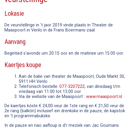
Lokasie
De veurstellinge in 't jaor 2019 vinde plaats in Theater de
Maaspoort in Venlo in de Frans Boermans-zaal.
Aanvang
Begintied s'avonds um 20.15 oor en de matinee um 15.00 oor.
Kaertjes koupe
Aan de balie van theater de Maaspoort, Oude Markt 30,
5911 HH Venlo
Telefonisch bestelle:
077-3207222
, van dinsdaag t/m
vriedaag van 11.00 tot 13.00 oor
Via de website van de Maaspoort :
www.maaspoort.nl
De kaertjes kóste € 24,00 veur de 1ste rang en € 21,50 veur de
2e rang (balkón) inclusief ein drenkske in de pauze, de kapstok
en 't programmabukske.
In de pauze en nao aafloup is d'r meziek van Jac Goumans.