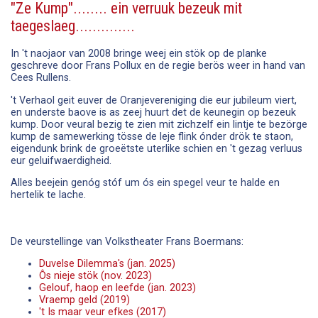
"Ze Kump"........ ein verruuk bezeuk mit
taegeslaeg..............
In 't naojaor van 2008 bringe weej ein stök op de planke
geschreve door Frans Pollux en de regie berös weer in hand van
Cees Rullens.
't Verhaol geit euver de Oranjevereniging die eur jubileum viert,
en underste baove is as zeej huurt det de keunegin op bezeuk
kump. Door veural bezig te zien mit zichzelf ein lintje te bezörge
kump de samewerking tösse de leje flink ónder drök te staon,
eigendunk brink de groeëtste uterlike schien en 't gezag verluus
eur geluifwaerdigheid.
Alles beejein genóg stóf um ós ein spegel veur te halde en
hertelik te lache.
De veurstellinge van Volkstheater Frans Boermans:
Duvelse Dilemma's (jan. 2025)
Ôs nieje stök (nov. 2023)
Gelouf, haop en leefde (jan. 2023)
Vraemp geld (2019)
't Is maar veur efkes (2017)