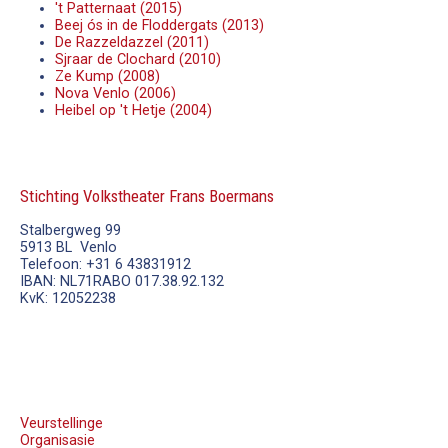
't Patternaat (2015)
Beej ós in de Floddergats (2013)
De Razzeldazzel (2011)
Sjraar de Clochard (2010)
Ze Kump (2008)
Nova Venlo (2006)
Heibel op 't Hetje (2004)
Stichting Volkstheater Frans Boermans
Stalbergweg 99
5913 BL Venlo
Telefoon: +31 6 43831912
IBAN: NL71RABO 017.38.92.132
KvK: 12052238
Veurstellinge
Organisasie