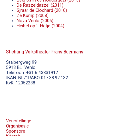
Beej ós in de Floddergats (2013)
De Razzeldazzel (2011)
Sjraar de Clochard (2010)
Ze Kump (2008)
Nova Venlo (2006)
Heibel op 't Hetje (2004)
Stichting Volkstheater Frans Boermans
Stalbergweg 99
5913 BL Venlo
Telefoon: +31 6 43831912
IBAN: NL71RABO 017.38.92.132
KvK: 12052238
Veurstellinge
Organisasie
Sponsore